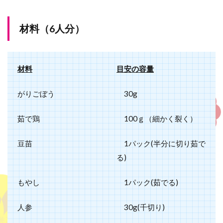
材料（6人分）
材料
目安の容量
がりごぼう
30g
茹で鶏
100ｇ（細かく裂く）
豆苗
1
パック
(
半分に切り茹で
る
)
もやし
1
パック
(
茹でる
)
人参
30g(
千切り
)