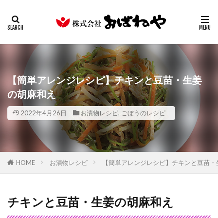
キムチ
みそ
たまり
ギフト
業務用
カテゴリー
検索
【簡単アレンジレシピ】チキンと豆苗・生姜
の胡麻和え
2022年4月26日
お漬物レシピ
,
ごぼうのレシピ
HOME
お漬物レシピ
【簡単アレンジレシピ】チキンと豆苗・
チキンと豆苗・生姜の胡麻和え