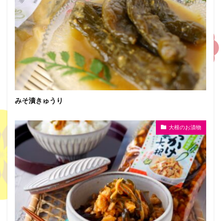
みそ漬きゅうり
大根のお漬物