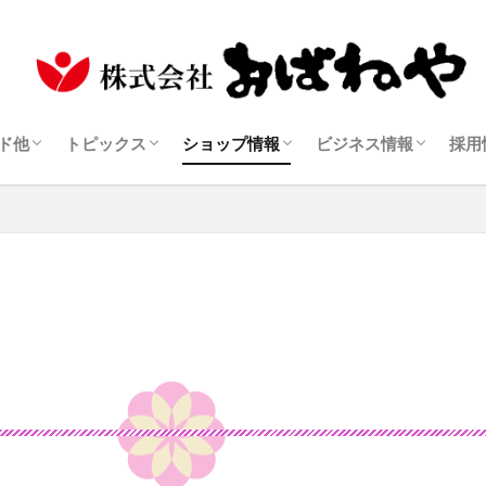
菓子
ティー
ーシュガー
ース
全てのお知らせ
お漬物レシピ
知って得するお漬物の知識
おばねや商品の販売店
おばねやギフト OBANEYA GIFTS
製品・アレルギー一覧
販売サイトでの商品購入方法
送料・お支払い方法
商品の返品・交換（個人様でのご購入）
会社案内
おばねやの歴史と改
安心・安全への取り
SDGsへの取り組み
世界各国の展示会に
業務用商品
販売店様の募集
ド他
トピックス
ショップ情報
ビジネス情報
採用
菓子
ティー
ーシュガー
ース
全てのお知らせ
お漬物レシピ
知って得するお漬物の知識
おばねや商品の販売店
おばねやギフト OBANEYA GIFTS
製品・アレルギー一覧
販売サイトでの商品購入方法
送料・お支払い方法
商品の返品・交換（個人様でのご購入）
会社案内
おばねやの歴史と改
安心・安全への取り
SDGsへの取り組み
世界各国の展示会に
業務用商品
販売店様の募集