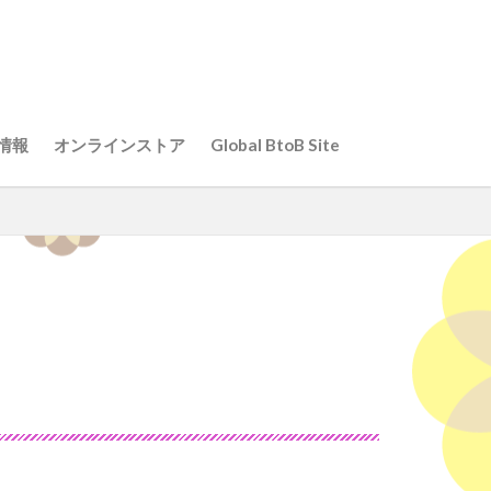
革
組み
出展
情報
オンラインストア
Global BtoB Site
革
組み
出展