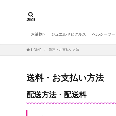
ごぼうのお漬物
らっきょうのお漬物
きゅうりのお漬物
たまねぎのお漬物
大根のお漬物
にらねっこのお漬物
味噌のお漬物
大江戸シリーズ
たまり漬けのお漬物
生姜のお漬物
ごぼうのお
ジンジャー
ストロベリ
スープ
ディップソ
お漬物
ジュエルドピクルス
ヘルシーフー
ごぼうのお漬物
らっきょうのお漬物
きゅうりのお漬物
たまねぎのお漬物
大根のお漬物
にらねっこのお漬物
味噌のお漬物
大江戸シリーズ
たまり漬けのお漬物
生姜のお漬物
ごぼうのお
ジンジャー
ストロベリ
スープ
ディップソ
送料・お支払い方法
HOME
送料・お支払い方法
配送方法・配送料