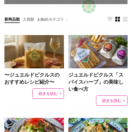
新商品順
人気順
お勧めカテゴリ
お漬物
ヘルシーフード他
〜ジュエルドピクルスの
ジュエルドピクルス「ス
おすすめレシピ紹介〜
パイスハーブ」の美味し
い食べ方
続きを読む
続きを読む