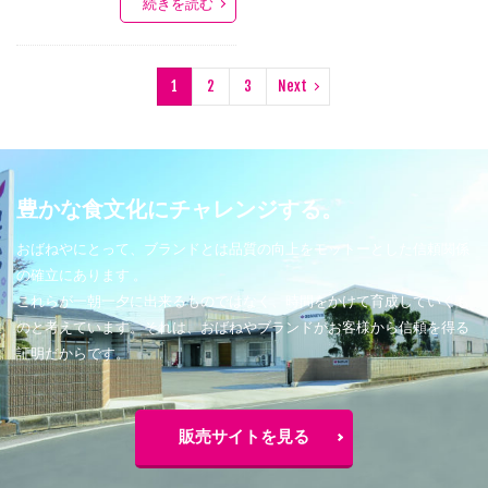
続きを読む
1
2
3
Next
豊かな食文化にチャレンジする。
おばねやにとって、ブランドとは品質の向上をモットーとした信頼関係
の確立にあります 。
これらが一朝一夕に出来るものではなく、時間をかけて育成していくも
のと考えています。それは、おばねやブランドがお客様から信頼を得る
証明だからです。
販売サイトを見る