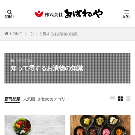
キムチ
みそ
たまり
ギフト
業務用
カテゴリー
HOME
知って得するお漬物の知識
検索
CATEGORY
知って得するお漬物の知識
新商品順
人気順
お勧めカテゴリ
お漬物
ヘルシーフード他