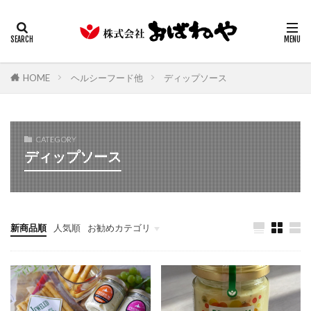
キムチ
みそ
たまり
ギフト
業務用
カテゴリー
HOME
ヘルシーフード他
ディップソース
検索
CATEGORY
ディップソース
新商品順
人気順
お勧めカテゴリ
お漬物
ヘルシーフード他