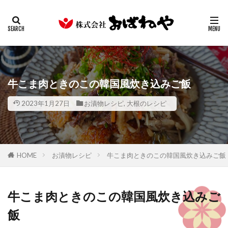
キムチ
みそ
たまり
ギフト
業務用
カテゴリー
検索
牛こま肉ときのこの韓国風炊き込みご飯
2023年1月27日
お漬物レシピ
,
大根のレシピ
HOME
お漬物レシピ
牛こま肉ときのこの韓国風炊き込みご飯
牛こま肉ときのこの韓国風炊き込みご
飯