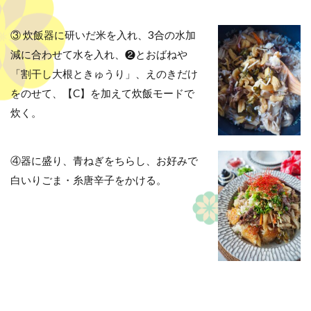
③ 炊飯器に研いだ米を入れ、3合の水加
減に合わせて水を入れ、❷とおばねや
「割干し大根ときゅうり」、えのきだけ
をのせて、【C】を加えて炊飯モードで
炊く。
④器に盛り、青ねぎをちらし、お好みで
白いりごま・糸唐辛子をかける。