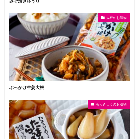
みそ漬きゅうり
大根のお漬物
ぶっかけ生姜大根
らっきょうのお漬物