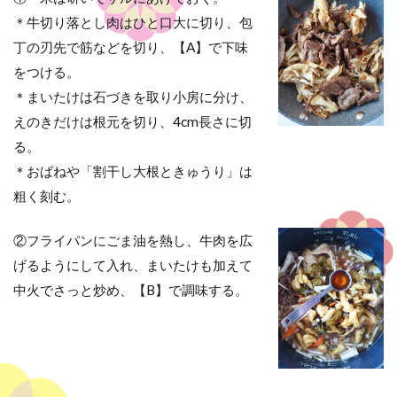
＊牛切り落とし肉はひと口大に切り、包
丁の刃先で筋などを切り、【A】で下味
をつける。
＊まいたけは石づきを取り小房に分け、
えのきだけは根元を切り、4cm長さに切
る。
＊おばねや「割干し大根ときゅうり」は
粗く刻む。
②フライパンにごま油を熱し、牛肉を広
げるようにして入れ、まいたけも加えて
中火でさっと炒め、【B】で調味する。