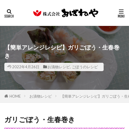
キムチ
みそ
たまり
ギフト
業務用
カテゴリー
検索
【簡単アレンジレシピ】ガリごぼう・生春巻
き
2022年4月26日
お漬物レシピ
,
ごぼうのレシピ
HOME
お漬物レシピ
【簡単アレンジレシピ】ガリごぼう・生
ガリごぼう・生春巻き