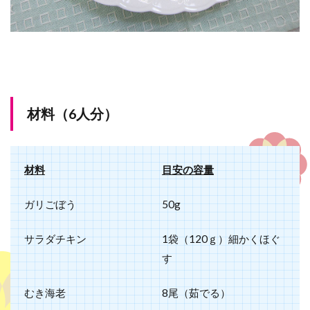
材料（6人分）
材料
目安の容量
ガリごぼう
50g
サラダチキン
1袋（120ｇ）細かくほぐ
す
むき海老
8尾（茹でる）