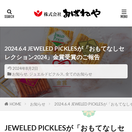
キムチ
みそ
たまり
ギフト
業務用
カテゴリー
検索
2024.6.4 JEWELED PICKLESが「おもてなしセ
レクション2024」金賞受賞のご報告
2024年8月2日
お知らせ
,
ジュエルドピクルス
,
全てのお知らせ
HOME
お知らせ
2024.6.4 JEWELED PICKLESが「お
JEWELED PICKLESが「おもてなしセ