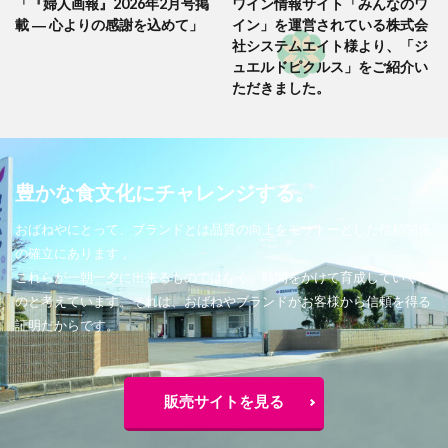
「『婦人画報』2026年2月号掲
ワイン情報サイト「みんなのワ
載 ― 心よりの感謝を込めて」
イン」を運営されている株式会
社システムエイト様より、「ジ
ュエルドピクルス」をご紹介い
ただきました。
豊かな食文化にチャレンジする。
おばねやにとって、ブランドとは品質の向上をモットーとした信頼関係
の確立にあります 。
これらが一朝一夕に出来るものではなく、時間をかけて育成していくも
のと考えています。それは、おばねやブランドがお客様から信頼を得る
証明だからです。
販売サイトを見る