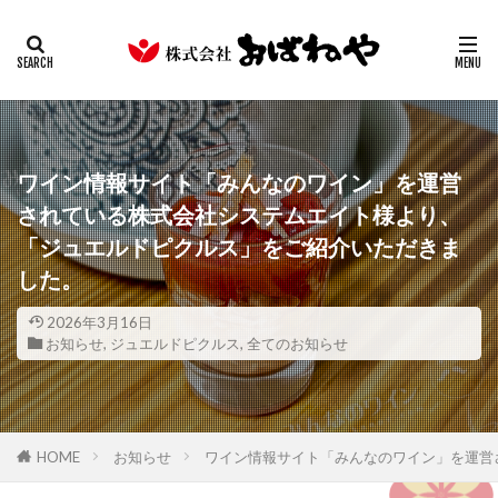
キムチ
みそ
たまり
ギフト
業務用
カテゴリー
検索
ワイン情報サイト「みんなのワイン」を運営
されている株式会社システムエイト様より、
「ジュエルドピクルス」をご紹介いただきま
した。
2026年3月16日
お知らせ
,
ジュエルドピクルス
,
全てのお知らせ
HOME
お知らせ
ワイン情報サイト「みんなのワイン」を運営