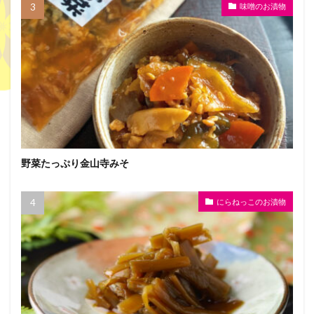
味噌のお漬物
野菜たっぷり金山寺みそ
にらねっこのお漬物