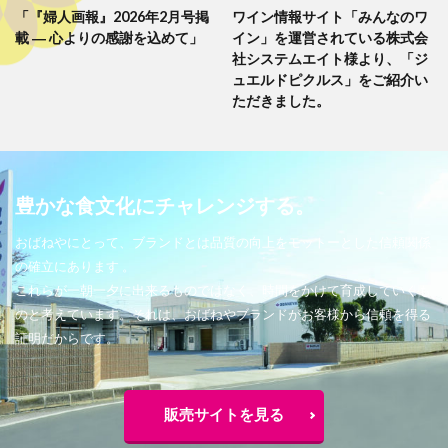
「『婦人画報』2026年2月号掲
ワイン情報サイト「みんなのワ
載 ― 心よりの感謝を込めて」
イン」を運営されている株式会
社システムエイト様より、「ジ
ュエルドピクルス」をご紹介い
ただきました。
豊かな食文化にチャレンジする。
おばねやにとって、ブランドとは品質の向上をモットーとした信頼関係
の確立にあります 。
これらが一朝一夕に出来るものではなく、時間をかけて育成していくも
のと考えています。それは、おばねやブランドがお客様から信頼を得る
証明だからです。
販売サイトを見る