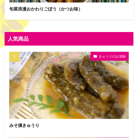
旬菜浪漫おかわりごぼう（かつお味）
人気商品
きゅうりのお漬物
みそ漬きゅうり