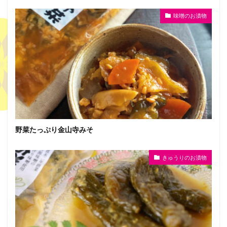
味噌のお漬物
野菜たっぷり金山寺みそ
きゅうりのお漬物