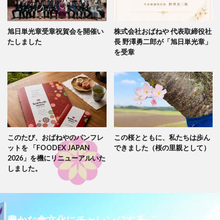
旭日単光章受章祝賀会を開催い
株式会社おばねや 代表取締役社
たしました
長 野澤勇二郎が「旭日単光章」
を受章
このたび、おばねやのパンフレ
この桜とともに、私たちは歩ん
ットを 「FOODEX JAPAN
できました（桜の里親として）
2026」を機にリニューアルいた
しました。
豊かな食文化にチャレンジする。