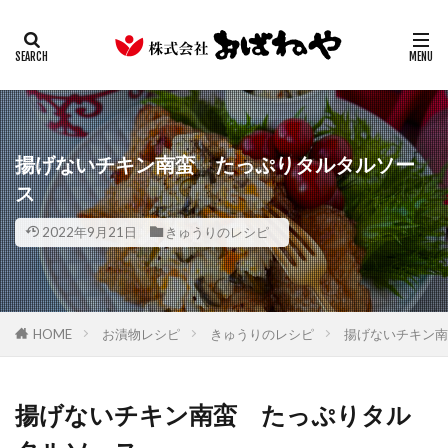
キムチ
みそ
たまり
ギフト
業務用
カテゴリー
検索
揚げないチキン南蛮 たっぷりタルタルソー
ス
2022年9月21日
きゅうりのレシピ
HOME
お漬物レシピ
きゅうりのレシピ
揚げないチキン南
揚げないチキン南蛮 たっぷりタル