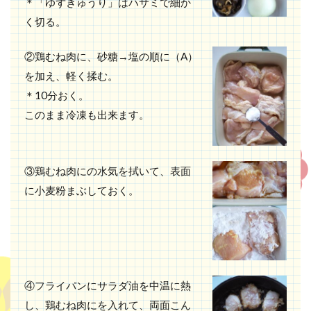
＊「ゆずきゅうり」はハサミで細か
く切る。
②鶏むね肉に、砂糖→塩の順に（A）
を加え、軽く揉む。
＊10分おく。
このまま冷凍も出来ます。
③鶏むね肉にの水気を拭いて、表面
に小麦粉まぶしておく。
④フライパンにサラダ油を中温に熱
し、鶏むね肉にを入れて、両面こん