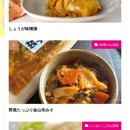
しょうが味噌漬
味噌のお漬物
野菜たっぷり金山寺みそ
にらねっこのお漬物