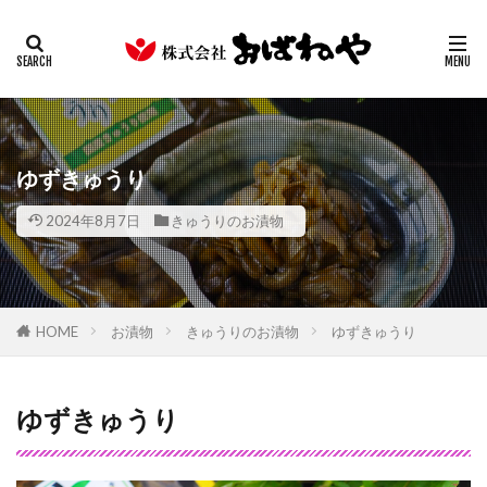
キムチ
みそ
たまり
ギフト
業務用
カテゴリー
検索
ゆずきゅうり
2024年8月7日
きゅうりのお漬物
HOME
お漬物
きゅうりのお漬物
ゆずきゅうり
ゆずきゅうり