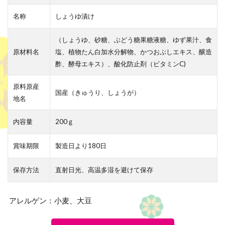
名称
しょうゆ漬け
（しょうゆ、砂糖、ぶどう糖果糖液糖、ゆず果汁、食
原材料名
塩、植物たん白加水分解物、かつおぶしエキス、醸造
酢、酵母エキス）、酸化防止剤（ビタミンC)
原料原産
国産（きゅうり、しょうが）
地名
内容量
200ｇ
賞味期限
製造日より180日
保存方法
直射日光、高温多湿を避けて保存
アレルゲン：小麦、大豆