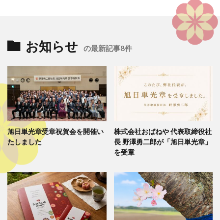
お知らせ
の最新記事8件
旭日単光章受章祝賀会を開催い
株式会社おばねや 代表取締役社
たしました
長 野澤勇二郎が「旭日単光章」
を受章