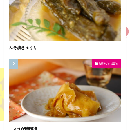
みそ漬きゅうり
味噌のお漬物
しょうが味噌漬