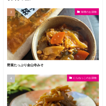
味噌のお漬物
野菜たっぷり金山寺みそ
にらねっこのお漬物