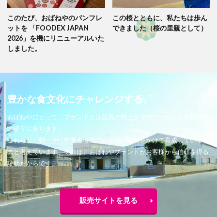
このたび、おばねやのパンフレ
この桜とともに、私たちは歩ん
ットを 「FOODEX JAPAN
できました（桜の里親として）
2026」を機にリニューアルいた
しました。
豊かな食文化にチャレンジする。
おばねやにとって、ブランドとは品質の向上をモットーとした信頼関係
の確立にあります 。
これらが一朝一夕に出来るものではなく、時間をかけて育成していくも
のと考えています。それは、おばねやブランドがお客様から信頼を得る
証明だからです。
販売サイトを見る