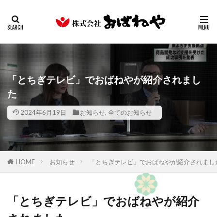
キムチ
みそ
たまり
ギフト
業務用
カテゴリー
検索
「とちぎテレビ」でおばねやが紹介されまし
た
2024年6月19日
お知らせ
,
全てのお知らせ
HOME
お知らせ
「とちぎテレビ」でおばねやが紹介されまし
「とちぎテレビ」でおばねやが紹介