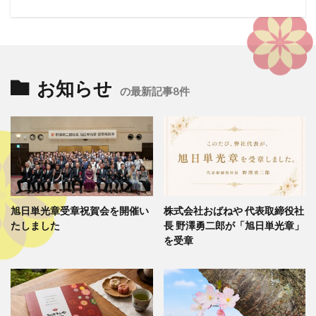
お知らせ
の最新記事8件
旭日単光章受章祝賀会を開催い
株式会社おばねや 代表取締役社
たしました
長 野澤勇二郎が「旭日単光章」
を受章