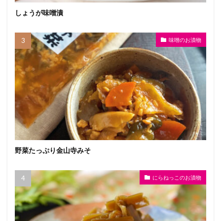
しょうが味噌漬
味噌のお漬物
野菜たっぷり金山寺みそ
にらねっこのお漬物