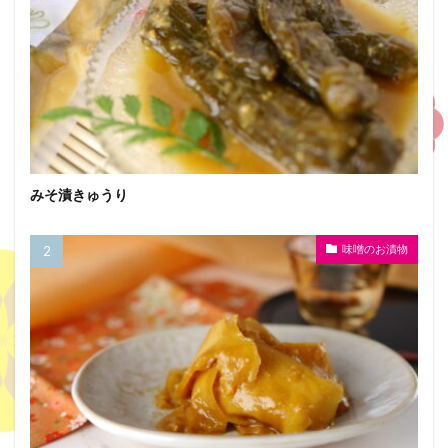
みそ漬きゅうり
味噌のお漬物