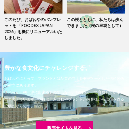
このたび、おばねやのパンフレ
この桜とともに、私たちは歩ん
ットを 「FOODEX JAPAN
できました（桜の里親として）
2026」を機にリニューアルいた
しました。
豊かな食文化にチャレンジする。
おばねやにとって、ブランドとは品質の向上をモットーとした信頼関係
の確立にあります 。
これらが一朝一夕に出来るものではなく、時間をかけて育成していくも
のと考えています。それは、おばねやブランドがお客様から信頼を得る
証明だからです。
販売サイトを見る