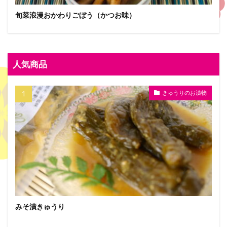
旬菜浪漫おかわりごぼう（かつお味）
人気商品
きゅうりのお漬物
みそ漬きゅうり