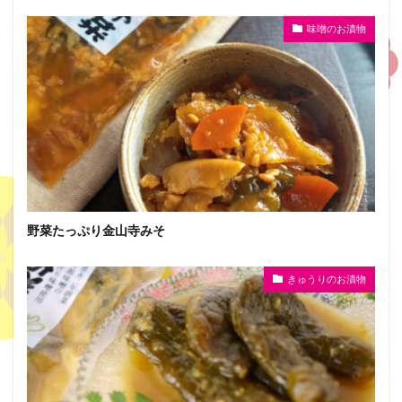
味噌のお漬物
野菜たっぷり金山寺みそ
きゅうりのお漬物