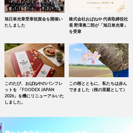
旭日単光章受章祝賀会を開催い
株式会社おばねや 代表取締役社
たしました
長 野澤勇二郎が「旭日単光章」
を受章
このたび、おばねやのパンフレ
この桜とともに、私たちは歩ん
ットを 「FOODEX JAPAN
できました（桜の里親として）
2026」を機にリニューアルいた
しました。
豊かな食文化にチャレンジする。