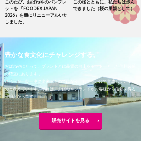
このたび、おばねやのパンフレ
この桜とともに、私たちは歩ん
ットを 「FOODEX JAPAN
できました（桜の里親として）
2026」を機にリニューアルいた
しました。
豊かな食文化にチャレンジする。
おばねやにとって、ブランドとは品質の向上をモットーとした信頼関係
の確立にあります 。
これらが一朝一夕に出来るものではなく、時間をかけて育成していくも
のと考えています。それは、おばねやブランドがお客様から信頼を得る
証明だからです。
販売サイトを見る