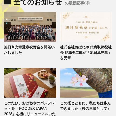
全てのお知らせ
の最新記事8件
旭日単光章受章祝賀会を開催い
株式会社おばねや 代表取締役社
たしました
長 野澤勇二郎が「旭日単光章」
を受章
このたび、おばねやのパンフレ
この桜とともに、私たちは歩ん
ットを 「FOODEX JAPAN
できました（桜の里親として）
2026」を機にリニューアルいた