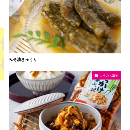
みそ漬きゅうり
大根のお漬物