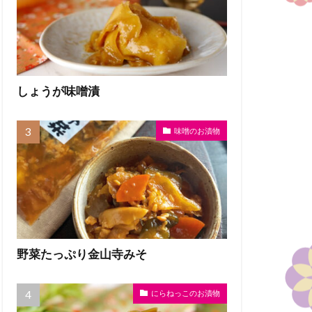
しょうが味噌漬
味噌のお漬物
野菜たっぷり金山寺みそ
にらねっこのお漬物