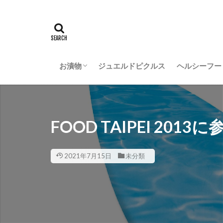
ごぼうのお漬物
らっきょうのお漬物
きゅうりのお漬物
たまねぎのお漬物
大根のお漬物
にらねっこのお漬物
味噌のお漬物
大江戸シリーズ
たまり漬けのお漬物
生姜のお漬物
ごぼうのお
ジンジャー
ストロベリ
スープ
ディップソ
お漬物
ジュエルドピクルス
ヘルシーフー
ごぼうのお漬物
らっきょうのお漬物
きゅうりのお漬物
たまねぎのお漬物
大根のお漬物
にらねっこのお漬物
味噌のお漬物
大江戸シリーズ
たまり漬けのお漬物
生姜のお漬物
ごぼうのお
ジンジャー
ストロベリ
スープ
ディップソ
FOOD TAIPEI 201
2021年7月15日
未分類