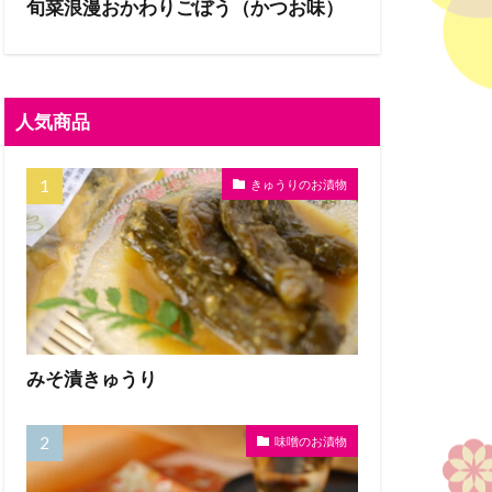
旬菜浪漫おかわりごぼう（かつお味）
人気商品
きゅうりのお漬物
みそ漬きゅうり
味噌のお漬物