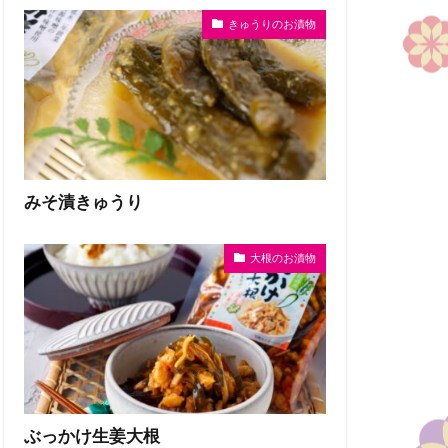
きゅうりのお漬物
みそ漬きゅうり
大根のお漬物
ぶっかけ生姜大根