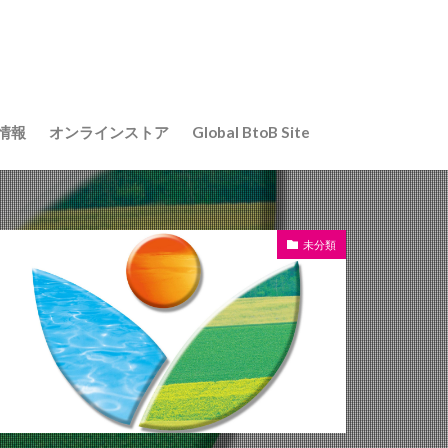
革
組み
出展
情報
オンラインストア
Global BtoB Site
革
組み
出展
未分類