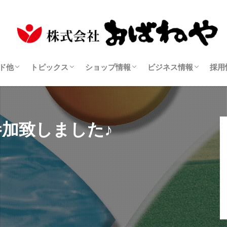
菓子
ティー
ーシュガー
ース
全てのお知らせ
お漬物レシピ
知って得するお漬物の知識
おばねや商品の販売店
おばねやギフト OBANEYA GIFTS
製品・アレルギー一覧
販売サイトでの商品購入方法
送料・お支払い方法
商品の返品・交換（個人様でのご購入）
会社案内
おばねやの歴史と改
安心・安全への取り
SDGsへの取り組み
世界各国の展示会に
業務用商品
販売店様の募集
ド他
トピックス
ショップ情報
ビジネス情報
採用
菓子
ティー
ーシュガー
ース
全てのお知らせ
お漬物レシピ
知って得するお漬物の知識
おばねや商品の販売店
おばねやギフト OBANEYA GIFTS
製品・アレルギー一覧
販売サイトでの商品購入方法
送料・お支払い方法
商品の返品・交換（個人様でのご購入）
会社案内
おばねやの歴史と改
安心・安全への取り
SDGsへの取り組み
世界各国の展示会に
業務用商品
販売店様の募集
3に参加致しました♪