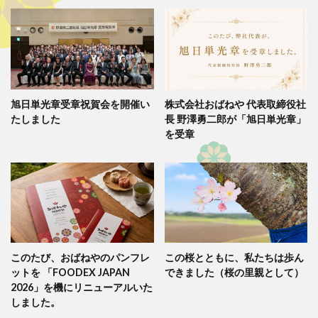
旭日単光章受章祝賀会を開催い
株式会社おばねや 代表取締役社
たしました
長 野澤勇二郎が「旭日単光章」
を受章
このたび、おばねやのパンフレ
この桜とともに、私たちは歩ん
ットを 「FOODEX JAPAN
できました（桜の里親として）
2026」を機にリニューアルいた
しました。