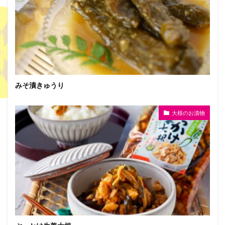
みそ漬きゅうり
大根のお漬物