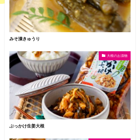
みそ漬きゅうり
大根のお漬物
ぶっかけ生姜大根