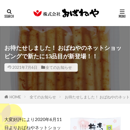
キムチ
みそ
たまり
ギフト
業務用
カテゴリー
検索
お待たせしました！ おばねやのネットショッ
ピングで新たに13品目が新登場！！
2021年7月6日
全てのお知らせ
HOME
全てのお知らせ
お待たせしました！ おばねやのネット
大変好評により2020年6月11
日よりおばねやネットショッ