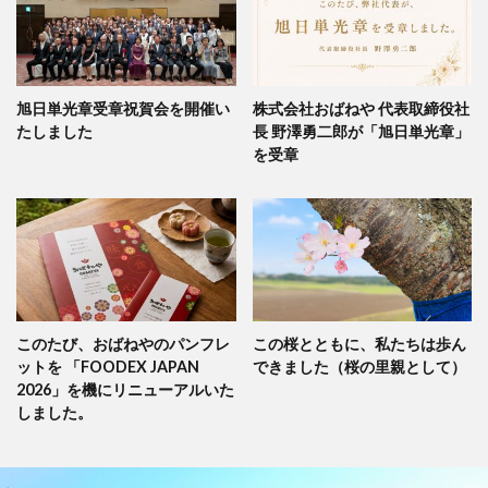
旭日単光章受章祝賀会を開催い
株式会社おばねや 代表取締役社
たしました
長 野澤勇二郎が「旭日単光章」
を受章
このたび、おばねやのパンフレ
この桜とともに、私たちは歩ん
ットを 「FOODEX JAPAN
できました（桜の里親として）
2026」を機にリニューアルいた
しました。