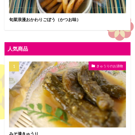
旬菜浪漫おかわりごぼう（かつお味）
人気商品
きゅうりのお漬物
みそ漬きゅうり