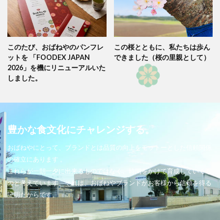
このたび、おばねやのパンフレ
この桜とともに、私たちは歩ん
ットを 「FOODEX JAPAN
できました（桜の里親として）
2026」を機にリニューアルいた
しました。
豊かな食文化にチャレンジする。
おばねやにとって、ブランドとは品質の向上をモットーとした信頼関係
の確立にあります 。
これらが一朝一夕に出来るものではなく、時間をかけて育成していくも
のと考えています。それは、おばねやブランドがお客様から信頼を得る
証明だからです。