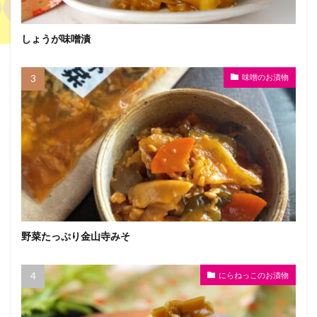
しょうが味噌漬
味噌のお漬物
野菜たっぷり金山寺みそ
にらねっこのお漬物