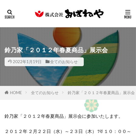
キムチ
みそ
たまり
ギフト
業務用
カテゴリー
検索
鈴乃家「２０１２年春夏商品」展示会
2022年1月19日
全てのお知らせ
HOME
全てのお知らせ
鈴乃家「２０１２年春夏商品」展示会
鈴乃家「２０１２年春夏商品」展示会に参加いたします。
２０１２年 ２月２２日（水）～２３日（木） ﾂꀀ １０：００～