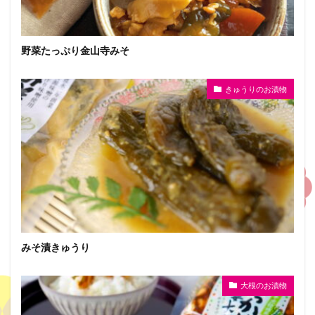
野菜たっぷり金山寺みそ
きゅうりのお漬物
みそ漬きゅうり
大根のお漬物