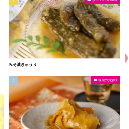
みそ漬きゅうり
味噌のお漬物