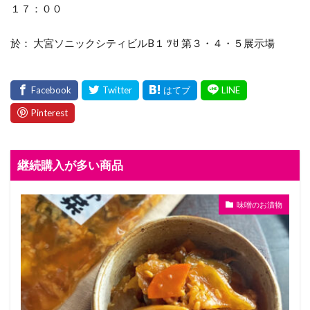
１７：００
於： 大宮ソニックシティビルB１ ﾂꀀ 第３・４・５展示場
継続購入が多い商品
味噌のお漬物