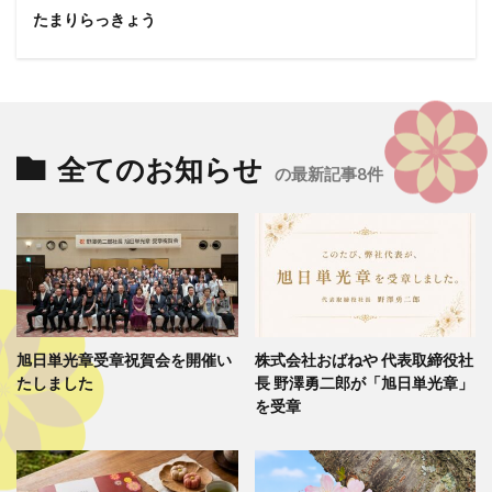
たまりらっきょう
全てのお知らせ
の最新記事8件
旭日単光章受章祝賀会を開催い
株式会社おばねや 代表取締役社
たしました
長 野澤勇二郎が「旭日単光章」
を受章