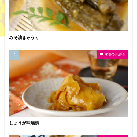
みそ漬きゅうり
味噌のお漬物
しょうが味噌漬