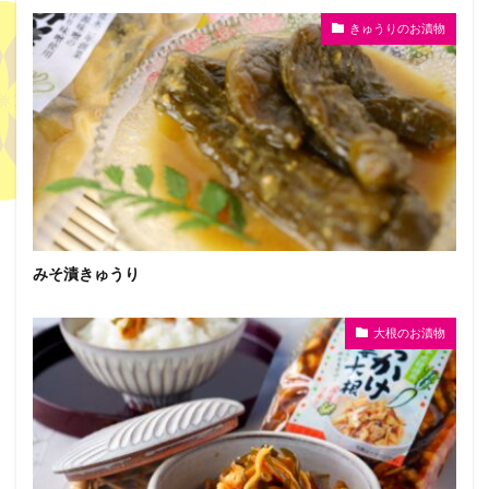
きゅうりのお漬物
みそ漬きゅうり
大根のお漬物