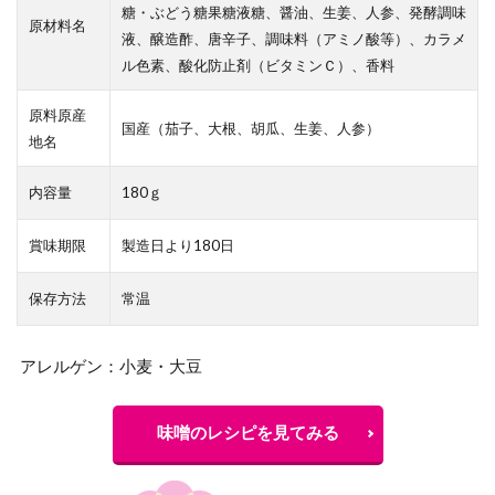
糖・ぶどう糖果糖液糖、醤油、生姜、人参、発酵調味
原材料名
液、醸造酢、唐辛子、調味料（アミノ酸等）、カラメ
ル色素、酸化防止剤（ビタミンＣ）、香料
原料原産
国産（茄子、大根、胡瓜、生姜、人参）
地名
内容量
180ｇ
賞味期限
製造日より180日
保存方法
常温
アレルゲン：小麦・大豆
味噌のレシピを見てみる