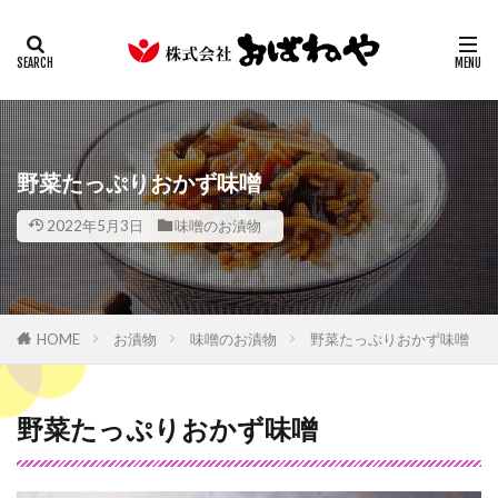
キムチ
みそ
たまり
ギフト
業務用
カテゴリー
検索
野菜たっぷりおかず味噌
2022年5月3日
味噌のお漬物
HOME
お漬物
味噌のお漬物
野菜たっぷりおかず味噌
野菜たっぷりおかず味噌