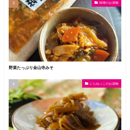
味噌のお漬物
野菜たっぷり金山寺みそ
にらねっこのお漬物