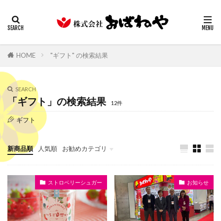
キムチ
みそ
たまり
ギフト
業務用
カテゴリー
HOME
"ギフト" の検索結果
検索
SEARCH
「ギフト」の検索結果
12件
ギフト
新商品順
人気順
お勧めカテゴリ
お漬物
ヘルシーフード他
ストロベリーシュガー
お知らせ