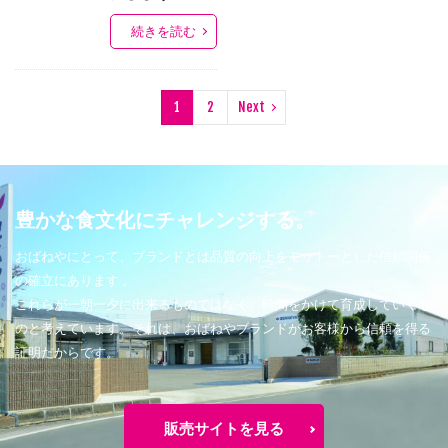
続きを読む
1
2
Next
豊かな食文化にチャレンジする。
おばねやにとって、ブランドとは品質の向上をモットーとした信頼関係
の確立にあります 。
これらが一朝一夕に出来るものではなく、時間をかけて育成していくも
のと考えています。それは、おばねやブランドがお客様から信頼を得る
証明だからです。
販売サイトを見る